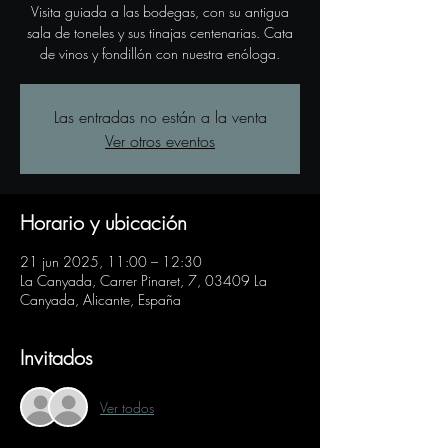
Visita guiada a las bodegas, con su antigua
sala de toneles y sus tinajas centenarias. Cata
de vinos y fondillón con nuestra enóloga.
Las entradas no están a la venta
Ver otros eventos
Horario y ubicación
21 jun 2025, 11:00 – 12:30
La Canyada, Carrer Pinaret, 7, 03409 La
Canyada, Alicante, España
Invitados
Ver todos