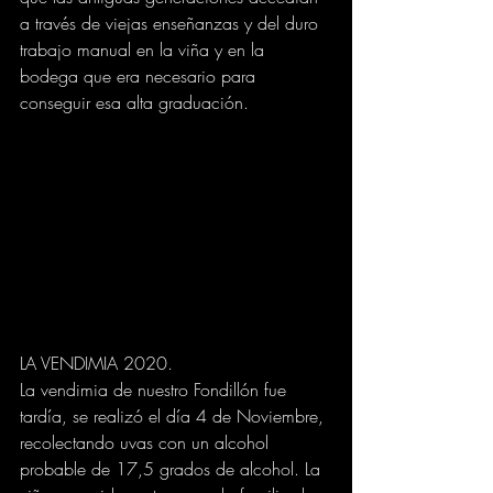
a través de viejas enseñanzas y del duro 
trabajo manual en la viña y en la 
bodega que era necesario para 
conseguir esa alta graduación.
LA VENDIMIA 2020.
La vendimia de nuestro Fondillón fue 
tardía, se realizó el día 4 de Noviembre, 
recolectando uvas con un alcohol 
probable de 17,5 grados de alcohol. La 