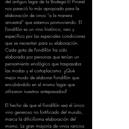
del antiguo lagar de la Bodega El Pinaret 
nos pareció lo más apropiado para la 
elaboración de vinos “a la manera 
ancestral” que estamos promoviendo. El 
Fondillón es un vino histórico, raro y 
específico por las especiales condiciones 
que se necesitan para su elaboración. 
Cada gota de Fondillón ha sido 
elaborada por personas que tenían un 
pensamiento enológico que traspasaba 
las modas y el cortoplacismo. ¿Qué 
mejor modo de elaborar Fondillón que 
encubándolo en el mismo lagar que 
utilizaron nuestros antepasados?
El hecho de que el Fondillón sea el único 
vino generoso no fortificado del mundo, 
marca la dificilísima elaboración del 
mismo. La gran mayoría de vinos rancios 