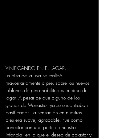
VINIFICANDO EN EL LAGAR.
La pisa de la uva se realizó 
mayoritariamente a pie, sobre los nuevos 
tablones de pino habilitados encima del 
lagar. A pesar de que alguno de los 
granos de Monastrell ya se encontraban 
pasificados, la sensación en nuestros 
pies era suave, agradable. Fue como 
conectar con una parte de nuestra 
infancia, en la que el deseo de aplastar y 