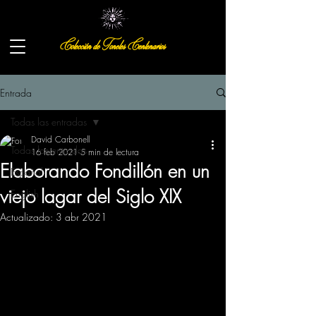
Colección de Toneles Centenarios
Entrada
Todas las entradas
David Carbonell
Todas las entradas
16 feb 2021
5 min de lectura
Elaborando Fondillón en un
Español
viejo lagar del Siglo XIX
English
Actualizado:
3 abr 2021