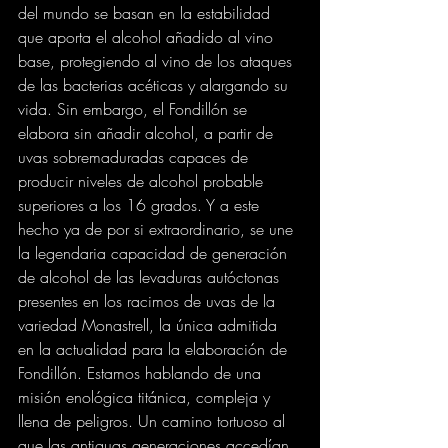
del mundo se basan en la estabilidad 
que aporta el alcohol añadido al vino 
base, protegiendo al vino de los ataques 
de las bacterias acéticas y alargando su 
vida. Sin embargo, el Fondillón se 
elabora sin añadir alcohol, a partir de 
uvas sobremaduradas capaces de 
producir niveles de alcohol probable 
superiores a los 16 grados. Y a este 
hecho ya de por si extraordinario, se une 
la legendaria capacidad de generación 
de alcohol de las levaduras autóctonas 
presentes en los racimos de uvas de la 
variedad Monastrell, la única admitida 
en la actualidad para la elaboración de 
Fondillón. Estamos hablando de una 
misión enológica titánica, compleja y 
llena de peligros. Un camino tortuoso al 
que las antiguas generaciones accedían 