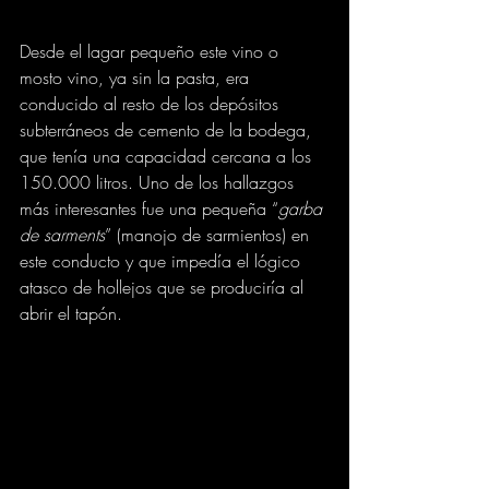
Desde el lagar pequeño este vino o 
mosto vino, ya sin la pasta, era 
conducido al resto de los depósitos 
subterráneos de cemento de la bodega, 
que tenía una capacidad cercana a los 
150.000 litros. Uno de los hallazgos 
más interesantes fue una pequeña “
garba 
de sarments
” (manojo de sarmientos) en 
este conducto y que impedía el lógico 
atasco de hollejos que se produciría al 
abrir el tapón.