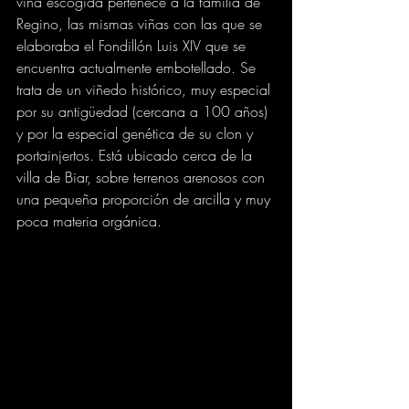
viña escogida pertenece a la familia de 
Regino, las mismas viñas con las que se 
elaboraba el Fondillón Luis XIV que se 
encuentra actualmente embotellado. Se 
trata de un viñedo histórico, muy especial 
por su antigüedad (cercana a 100 años) 
y por la especial genética de su clon y 
portainjertos. Está ubicado cerca de la 
villa de Biar, sobre terrenos arenosos con 
una pequeña proporción de arcilla y muy 
poca materia orgánica.