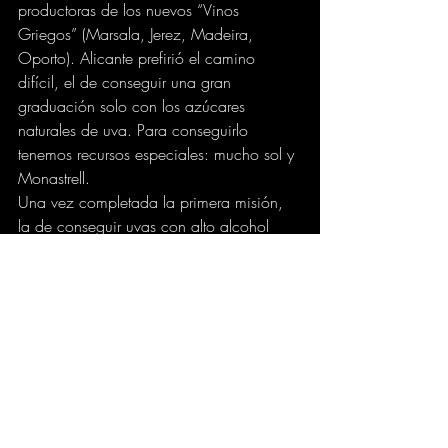
productoras de los nuevos “Vinos 
Griegos” (Marsala, Jerez, Madeira, 
Oporto). Alicante prefirió el camino 
difícil, el de conseguir una gran 
graduación solo con los azúcares 
naturales de uva. Para conseguirlo 
tenemos recursos especiales: mucho sol y 
Monastrell. 
Una vez completada la primera misión, 
la de conseguir uvas con alto alcohol 
probable (17,5%), quedaba la segunda: 
conseguir que las levaduras no mueran al 
llegar a 15 grados y conseguir un vino 
con al menos un 16% de alcohol natural. 
El viejo lagar es una herramienta 
adecuada para conseguirlo. La gran 
superficie abierta del lagar nos permitió 
el bazuquear con fuerza en una posición 
cómoda, pudiendo utilizar todo el peso 