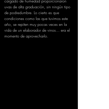
cargado de humedad proporcionaron 
uvas de alta graduación, sin ningún tipo 
de podredumbre. Lo cierto es que 
condiciones como las que tuvimos este 
año, se repiten muy pocas veces en la 
vida de un elaborador de vinos… era el 
momento de aprovecharlo.