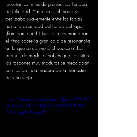
reventar los miles de granos nos llenaba 
de felicidad. Y mientras, el mosto se 
deslizaba suavemente entre las tablas 
hasta la oscuridad del fondo del lagar. 
¡Pom-pom-pom! Nuestros pies marcaban 
el ritmo sobre la gran caja de resonancia 
en la que se convierte el depósito. Los 
aromas de maderas nobles que trasmiten 
los raspones muy maduros se mezclaban 
con los de fruta madura de la monastrell 
de viña vieja.
https://video.wixstatic.com/video/b459d4_9
b8cc4edb14345868b65cd00f383b691/1
080p/mp4/file.mp4