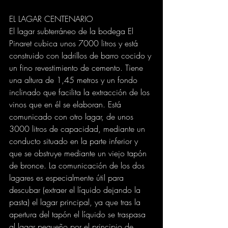
EL LAGAR CENTENARIO
El lagar subterráneo de la bodega El 
Pinaret cubica unos 7000 litros y está 
construido con ladrillos de barro cocido y 
un fino revestimiento de cemento. Tiene 
una altura de 1,45 metros y un fondo 
inclinado que facilita la extracción de los 
vinos que en él se elaboran. Está 
comunicado con otro lagar, de unos 
3000 litros de capacidad, mediante un 
conducto situado en la parte inferior y 
que se obstruye mediante un viejo tapón 
de bronce. La comunicación de los dos 
lagares es especialmente útil para 
descubar (extraer el líquido dejando la 
pasta) el lagar principal, ya que tras la 
apertura del tapón el líquido se traspasa 
al lagar pequeño por el principio de 