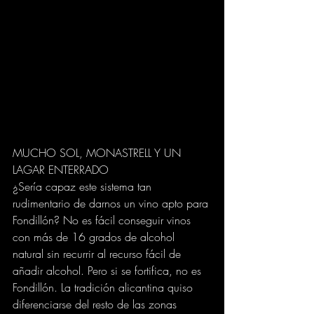
MUCHO SOL, MONASTRELL Y UN 
LAGAR ENTERRADO
¿Sería capaz este sistema tan 
rudimentario de darnos un vino apto para 
Fondillón? No es fácil conseguir vinos 
con más de 16 grados de alcohol 
natural sin recurrir al recurso fácil de 
añadir alcohol. Pero si se fortifica, no es 
Fondillón. La tradición alicantina quiso 
diferenciarse del resto de las zonas 