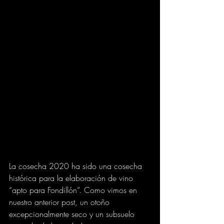
La cosecha 2020 ha sido una cosecha 
histórica para la elaboración de vino 
“apto para Fondillón”. Como vimos en 
nuestro anterior post, un otoño 
excepcionalmente seco y un subsuelo 