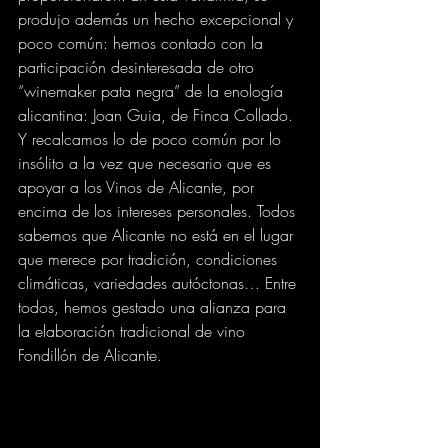
produjo además un hecho excepcional y 
poco común: hemos contado con la 
participación desinteresada de otro 
“winemaker pata negra” de la enología 
alicantina: Joan Guia, de Finca Collado. 
Y recalcamos lo de poco común por lo 
insólito a la vez que necesario que es 
apoyar a los Vinos de Alicante, por 
encima de los intereses personales. Todos 
sabemos que Alicante no está en el lugar 
que merece por tradición, condiciones 
climáticas, variedades autóctonas… Entre 
todos, hemos gestado una alianza para 
la elaboración tradicional de vino 
Fondillón de Alicante.