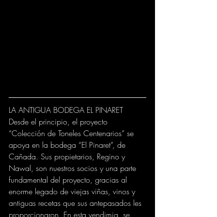
LA ANTIGUA BODEGA EL PINARET
Desde el principio, el proyecto 
“Colección de Toneles Centenarios” se 
apoya en la bodega “El Pinaret”, de 
Cañada. Sus propietarios, Regino y 
Nawal, son nuestros socios y una parte 
fundamental del proyecto, gracias al 
enorme legado de viejas viñas, vinos y 
antiguas recetas que sus antepasados les 
proporcionaron. En esta vendimia, se 