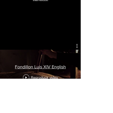
intervención
Fondillon Luis XIV English
Reproducir video