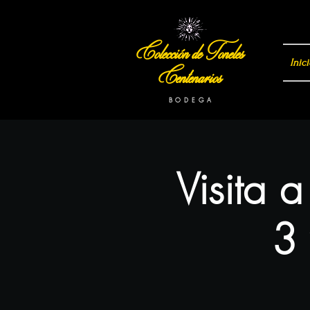
Colección de Toneles
Inici
Centenarios
B O D E G A
Visita 
3 