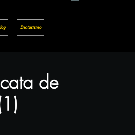
log
Enoturismo
 cata de
(1)