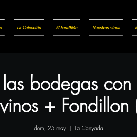
o
La Colección
El Fondillón
Nuestros vinos
B
a las bodegas con
vinos + Fondillon 
dom, 25 may
  |  
La Canyada