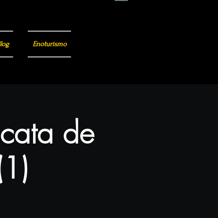
log
Enoturismo
 cata de
(1)