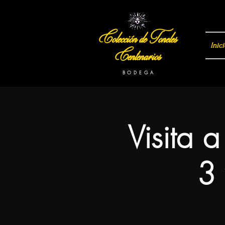
Colección de Toneles
Inici
Centenarios
B O D E G A
Visita 
3 