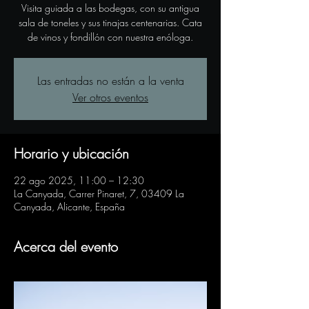
Visita guiada a las bodegas, con su antigua
sala de toneles y sus tinajas centenarias. Cata
de vinos y fondillón con nuestra enóloga.
Las entradas no están a la venta
Ver otros eventos
Horario y ubicación
22 ago 2025, 11:00 – 12:30
La Canyada, Carrer Pinaret, 7, 03409 La
Canyada, Alicante, España
Acerca del evento