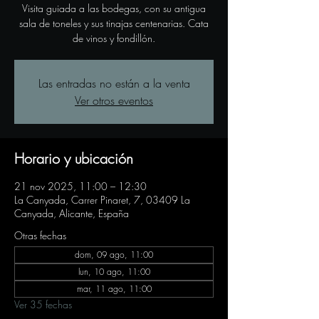
Visita guiada a las bodegas, con su antigua
sala de toneles y sus tinajas centenarias. Cata
de vinos y fondillón.
Las entradas no están a la venta
Ver otros eventos
Horario y ubicación
21 nov 2025, 11:00 – 12:30
La Canyada, Carrer Pinaret, 7, 03409 La
Canyada, Alicante, España
Otras fechas
dom, 09 ago, 11:00
lun, 10 ago, 11:00
mar, 11 ago, 11:00
Ver 35 fechas