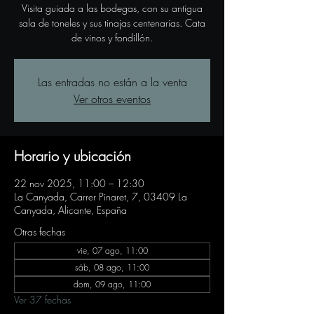
Visita guiada a las bodegas, con su antigua
sala de toneles y sus tinajas centenarias. Cata
de vinos y fondillón.
Las entradas no están a la venta
Ver otros eventos
Horario y ubicación
22 nov 2025, 11:00 – 12:30
La Canyada, Carrer Pinaret, 7, 03409 La
Canyada, Alicante, España
Otras fechas
vie, 07 ago, 11:00
sáb, 08 ago, 11:00
dom, 09 ago, 11:00
Ver 37 fechas