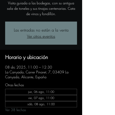
Visita guiada a las bodegas, con su antigua
sala de toneles y sus tinajas centenarias. Cata
de vinos y fondillón.
Las entradas no están a la venta
Ver otros eventos
Horario y ubicación
08 dic 2025, 11:00 – 12:30
La Canyada, Carrer Pinaret, 7, 03409 La
Canyada, Alicante, España
Otras fechas
jue, 06 ago, 11:00
vie, 07 ago, 11:00
sáb, 08 ago, 11:00
Ver 38 fechas