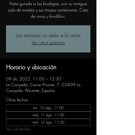
Visita guiada a las bodegas, con su antigua
sala de toneles y sus tinajas centenarias. Cata
de vinos y fondillón.
Las entradas no están a la venta
Ver otros eventos
Horario y ubicación
09 dic 2025, 11:00 – 12:30
La Canyada, Carrer Pinaret, 7, 03409 La
Canyada, Alicante, España
Otras fechas
lun, 10 ago, 11:00
mar, 11 ago, 11:00
mié, 12 ago, 11:00
Ver 34 fechas