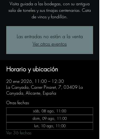
Visita guiada a las bodegas, con su antigua
sala de toneles y sus tinajas centenarias. Cata
de vinos y fondillón.
Las entradas no están a la venta
Ver otros eventos
Horario y ubicación
20 ene 2026, 11:00 – 12:30
La Canyada, Carrer Pinaret, 7, 03409 La
Canyada, Alicante, España
Otras fechas
sáb, 08 ago, 11:00
dom, 09 ago, 11:00
lun, 10 ago, 11:00
Ver 36 fechas