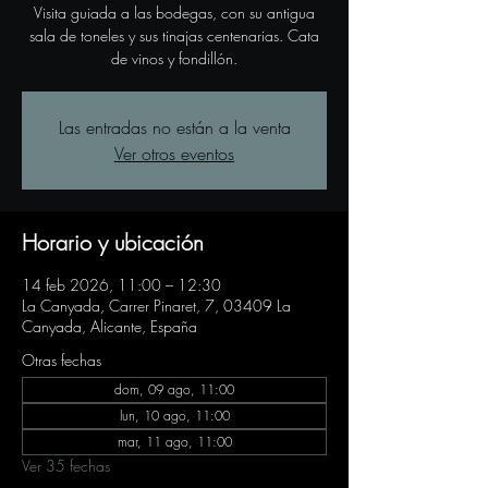
Visita guiada a las bodegas, con su antigua
sala de toneles y sus tinajas centenarias. Cata
de vinos y fondillón.
Las entradas no están a la venta
Ver otros eventos
Horario y ubicación
14 feb 2026, 11:00 – 12:30
La Canyada, Carrer Pinaret, 7, 03409 La
Canyada, Alicante, España
Otras fechas
dom, 09 ago, 11:00
lun, 10 ago, 11:00
mar, 11 ago, 11:00
Ver 35 fechas