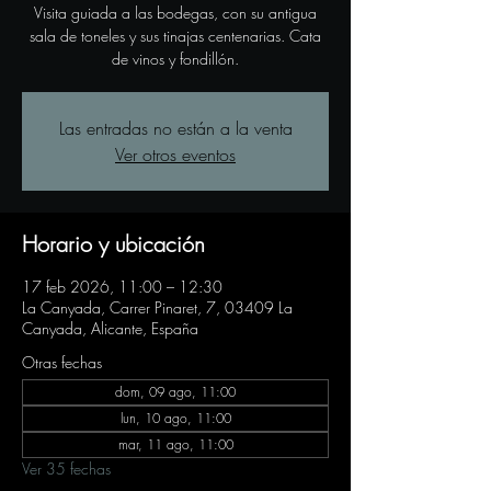
Visita guiada a las bodegas, con su antigua
sala de toneles y sus tinajas centenarias. Cata
de vinos y fondillón.
Las entradas no están a la venta
Ver otros eventos
Horario y ubicación
17 feb 2026, 11:00 – 12:30
La Canyada, Carrer Pinaret, 7, 03409 La
Canyada, Alicante, España
Otras fechas
dom, 09 ago, 11:00
lun, 10 ago, 11:00
mar, 11 ago, 11:00
Ver 35 fechas