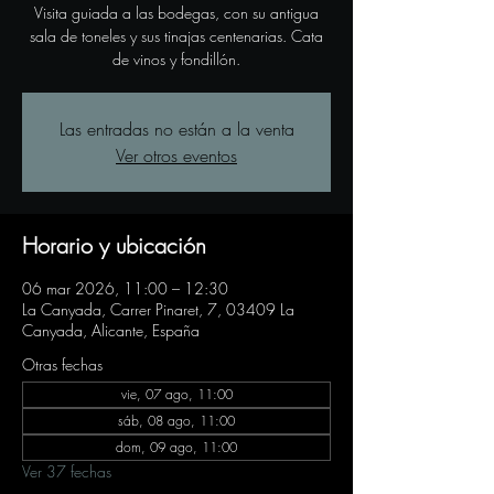
Visita guiada a las bodegas, con su antigua
sala de toneles y sus tinajas centenarias. Cata
de vinos y fondillón.
Las entradas no están a la venta
Ver otros eventos
Horario y ubicación
06 mar 2026, 11:00 – 12:30
La Canyada, Carrer Pinaret, 7, 03409 La
Canyada, Alicante, España
Otras fechas
vie, 07 ago, 11:00
sáb, 08 ago, 11:00
dom, 09 ago, 11:00
Ver 37 fechas