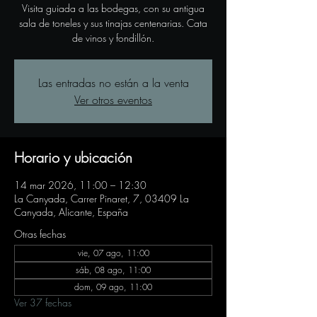
Visita guiada a las bodegas, con su antigua
sala de toneles y sus tinajas centenarias. Cata
de vinos y fondillón.
Las entradas no están a la venta
Ver otros eventos
Horario y ubicación
14 mar 2026, 11:00 – 12:30
La Canyada, Carrer Pinaret, 7, 03409 La
Canyada, Alicante, España
Otras fechas
vie, 07 ago, 11:00
sáb, 08 ago, 11:00
dom, 09 ago, 11:00
Ver 37 fechas