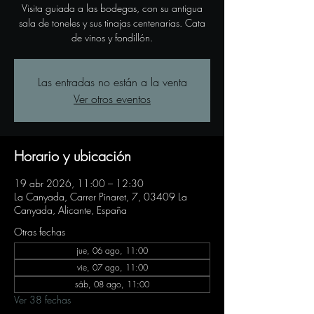
Visita guiada a las bodegas, con su antigua
sala de toneles y sus tinajas centenarias. Cata
de vinos y fondillón.
Las entradas no están a la venta
Ver otros eventos
Horario y ubicación
19 abr 2026, 11:00 – 12:30
La Canyada, Carrer Pinaret, 7, 03409 La
Canyada, Alicante, España
Otras fechas
jue, 06 ago, 11:00
vie, 07 ago, 11:00
sáb, 08 ago, 11:00
Ver 38 fechas