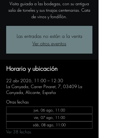
Visita guiada a las bodegas, con su antigua
sala de toneles y sus tinajas centenarias. Cata
de vinos y fondillón.
Las entradas no están a la venta
Ver otros eventos
Horario y ubicación
22 abr 2026, 11:00 – 12:30
La Canyada, Carrer Pinaret, 7, 03409 La
Canyada, Alicante, España
Otras fechas
jue, 06 ago, 11:00
vie, 07 ago, 11:00
sáb, 08 ago, 11:00
Ver 38 fechas