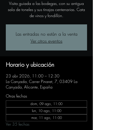
Visita guiada a las bodegas, con su antigua
sala de toneles y sus tinajas centenarias. Cata
de vinos y fondillón.
Las entradas no están a la venta
Ver otros eventos
Horario y ubicación
23 abr 2026, 11:00 – 12:30
La Canyada, Carrer Pinaret, 7, 03409 La
Canyada, Alicante, España
Otras fechas
dom, 09 ago, 11:00
lun, 10 ago, 11:00
mar, 11 ago, 11:00
Ver 35 fechas