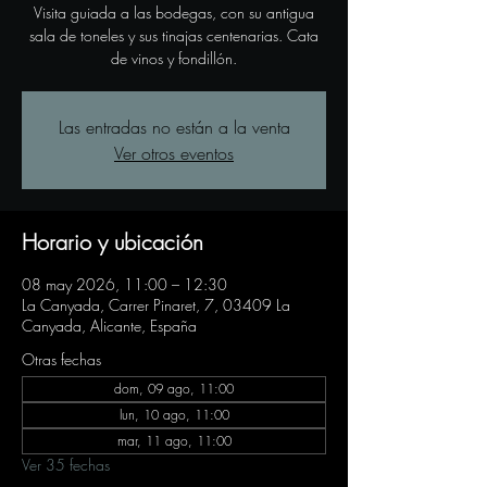
Visita guiada a las bodegas, con su antigua
sala de toneles y sus tinajas centenarias. Cata
de vinos y fondillón.
Las entradas no están a la venta
Ver otros eventos
Horario y ubicación
08 may 2026, 11:00 – 12:30
La Canyada, Carrer Pinaret, 7, 03409 La
Canyada, Alicante, España
Otras fechas
dom, 09 ago, 11:00
lun, 10 ago, 11:00
mar, 11 ago, 11:00
Ver 35 fechas