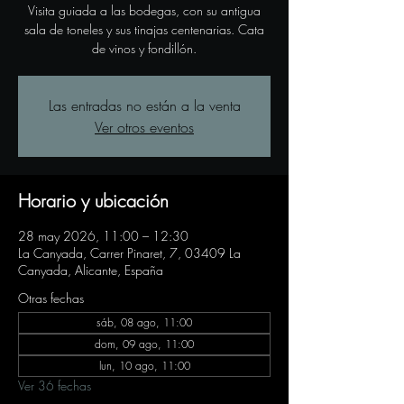
Visita guiada a las bodegas, con su antigua
sala de toneles y sus tinajas centenarias. Cata
de vinos y fondillón.
Las entradas no están a la venta
Ver otros eventos
Horario y ubicación
28 may 2026, 11:00 – 12:30
La Canyada, Carrer Pinaret, 7, 03409 La
Canyada, Alicante, España
Otras fechas
sáb, 08 ago, 11:00
dom, 09 ago, 11:00
lun, 10 ago, 11:00
Ver 36 fechas