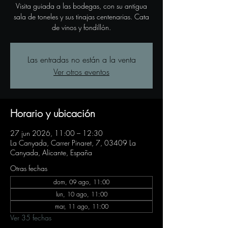
Visita guiada a las bodegas, con su antigua
sala de toneles y sus tinajas centenarias. Cata
de vinos y fondillón.
Las entradas no están a la venta
Ver otros eventos
Horario y ubicación
27 jun 2026, 11:00 – 12:30
La Canyada, Carrer Pinaret, 7, 03409 La
Canyada, Alicante, España
Otras fechas
dom, 09 ago, 11:00
lun, 10 ago, 11:00
mar, 11 ago, 11:00
Ver 35 fechas