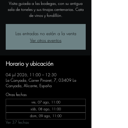
Visita guiada a las bodegas, con su antigua
sala de toneles y sus tinajas centenarias. Cata
de vinos y fondillón.
Las entradas no están a la venta
Ver otros eventos
Horario y ubicación
04 jul 2026, 11:00 – 12:30
La Canyada, Carrer Pinaret, 7, 03409 La
Canyada, Alicante, España
Otras fechas
vie, 07 ago, 11:00
sáb, 08 ago, 11:00
dom, 09 ago, 11:00
Ver 37 fechas