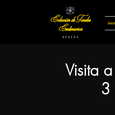
Colección de Toneles
Inici
Centenarios
B O D E G A
Visita 
3 