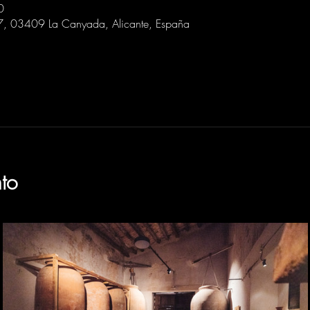
0
 7, 03409 La Canyada, Alicante, España
to