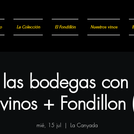
o
La Colección
El Fondillón
Nuestros vinos
B
a las bodegas con
vinos + Fondillon 
mié, 15 jul
  |  
La Canyada