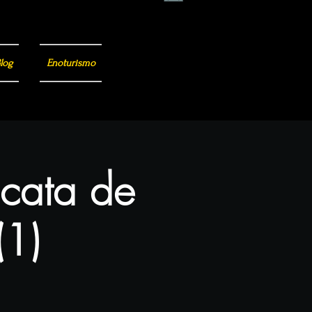
log
Enoturismo
 cata de
(1)