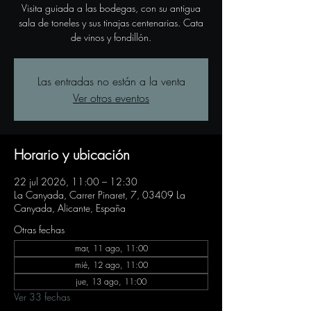
Visita guiada a las bodegas, con su antigua
sala de toneles y sus tinajas centenarias. Cata
de vinos y fondillón.
Las entradas no están a la venta
Ver otros eventos
Horario y ubicación
22 jul 2026, 11:00 – 12:30
La Canyada, Carrer Pinaret, 7, 03409 La
Canyada, Alicante, España
Otras fechas
mar, 11 ago, 11:00
mié, 12 ago, 11:00
jue, 13 ago, 11:00
Ver 33 fechas