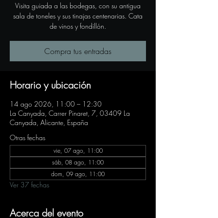
Visita guiada a las bodegas, con su antigua
sala de toneles y sus tinajas centenarias. Cata
de vinos y fondillón.
Compra tus entradas
Horario y ubicación
14 ago 2026, 11:00 – 12:30
La Canyada, Carrer Pinaret, 7, 03409 La
Canyada, Alicante, España
Otras fechas
vie, 07 ago, 11:00
sáb, 08 ago, 11:00
dom, 09 ago, 11:00
Ver 37 fechas
Acerca del evento