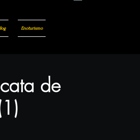
log
Enoturismo
 cata de
(1)