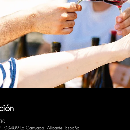
ción
:30
 7, 03409 La Canyada, Alicante, España