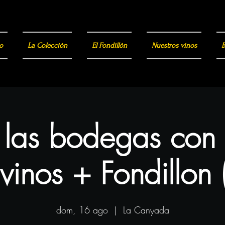
o
La Colección
El Fondillón
Nuestros vinos
B
a las bodegas con
vinos + Fondillon 
dom, 16 ago
  |  
La Canyada