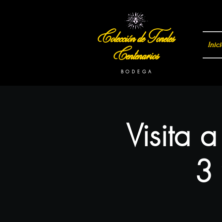
Colección de Toneles
Inici
Centenarios
B O D E G A
Visita 
3 