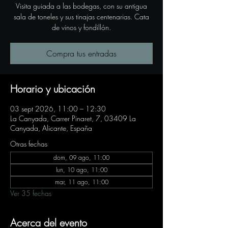
Visita guiada a las bodegas, con su antigua
sala de toneles y sus tinajas centenarias. Cata
de vinos y fondillón.
Compra tus entradas
Horario y ubicación
03 sept 2026, 11:00 – 12:30
La Canyada, Carrer Pinaret, 7, 03409 La
Canyada, Alicante, España
Otras fechas
dom, 09 ago, 11:00
lun, 10 ago, 11:00
mar, 11 ago, 11:00
Ver 35 fechas
Acerca del evento