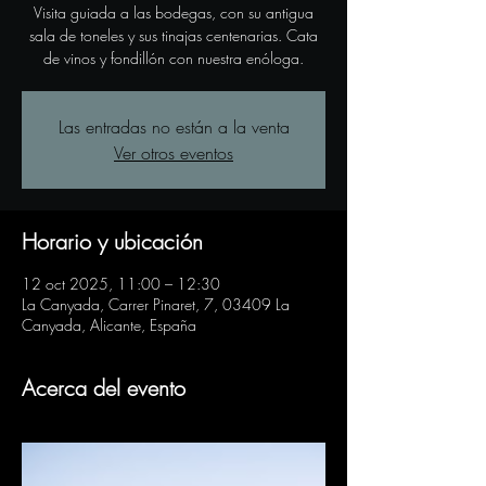
Visita guiada a las bodegas, con su antigua
sala de toneles y sus tinajas centenarias. Cata
de vinos y fondillón con nuestra enóloga.
Las entradas no están a la venta
Ver otros eventos
Horario y ubicación
12 oct 2025, 11:00 – 12:30
La Canyada, Carrer Pinaret, 7, 03409 La
Canyada, Alicante, España
Acerca del evento