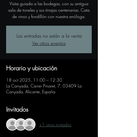
Visita guiada a las bodegas, con su antigua
sala de toneles y sus tinajas centenarias. Cata
de vinos y fondillón con nuestra enóloga.
Las entradas no están a la venta
Ver otros eventos
Horario y ubicación
18 oct 2025, 11:00 – 12:30
La Canyada, Carrer Pinaret, 7, 03409 La
Canyada, Alicante, España
Invitados
+1 otros invitados