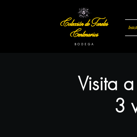
Colección de Toneles
Inici
Centenarios
B O D E G A
Visita 
3 v