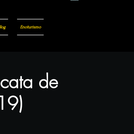
log
Enoturismo
 cata de
(19)