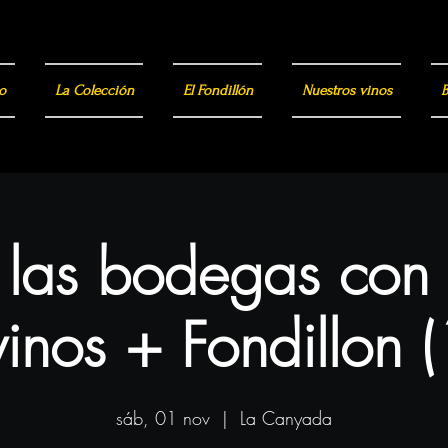
o
La Colección
El Fondillón
Nuestros vinos
B
a las bodegas con
inos + Fondillon 
sáb, 01 nov
  |  
La Canyada