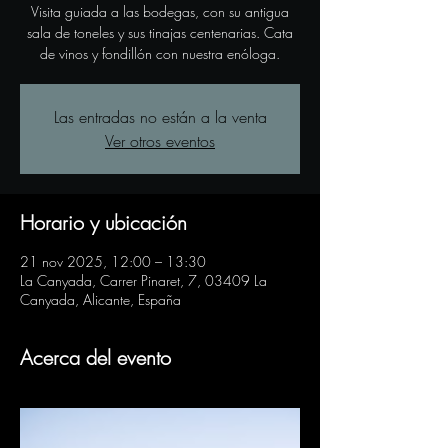
Visita guiada a las bodegas, con su antigua
sala de toneles y sus tinajas centenarias. Cata
de vinos y fondillón con nuestra enóloga.
Las entradas no están a la venta
Ver otros eventos
Horario y ubicación
21 nov 2025, 12:00 – 13:30
La Canyada, Carrer Pinaret, 7, 03409 La
Canyada, Alicante, España
Acerca del evento