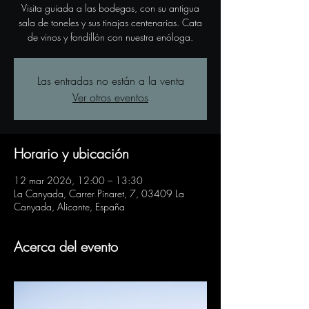
Visita guiada a las bodegas, con su antigua
sala de toneles y sus tinajas centenarias. Cata
de vinos y fondillón con nuestra enóloga.
Las entradas no están a la venta
Ver otros eventos
Horario y ubicación
12 mar 2026, 12:00 – 13:30
La Canyada, Carrer Pinaret, 7, 03409 La
Canyada, Alicante, España
Acerca del evento