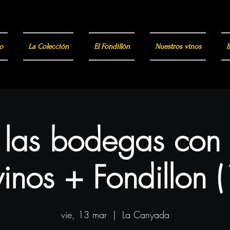
o
La Colección
El Fondillón
Nuestros vinos
B
a las bodegas con
inos + Fondillon 
vie, 13 mar
  |  
La Canyada