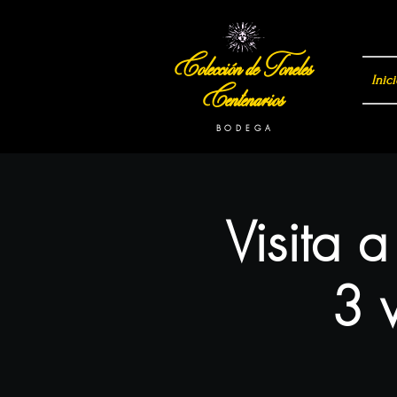
Colección de Toneles
Inici
Centenarios
B O D E G A
Visita 
3 v