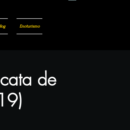
log
Enoturismo
 cata de
(19)