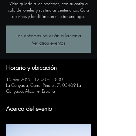
Visita guiada a las bodegas, con su antigua
sala de toneles y sus tinajas centenarias. Cata
de vinos y fondillón con nuestra enóloga.
Las entradas no están a la venta
Ver otros eventos
Horario y ubicación
15 mar 2026, 12:00 – 13:30
La Canyada, Carrer Pinaret, 7, 03409 La
Canyada, Alicante, España
Acerca del evento