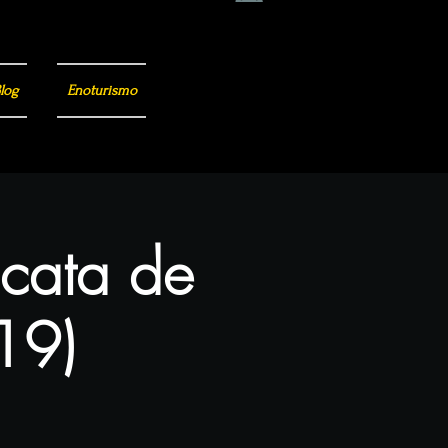
log
Enoturismo
 cata de
(19)