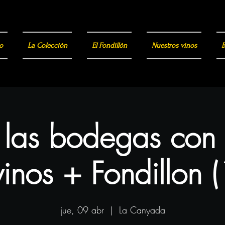
o
La Colección
El Fondillón
Nuestros vinos
B
a las bodegas con
inos + Fondillon 
jue, 09 abr
  |  
La Canyada