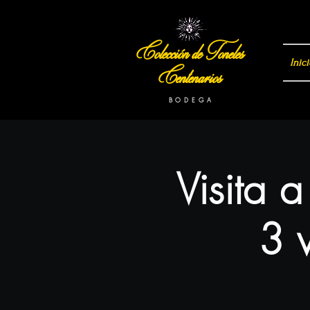
Colección de Toneles
Inici
Centenarios
B O D E G A
Visita 
3 v