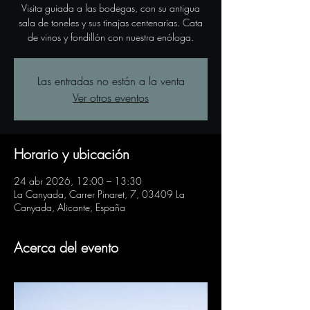
Visita guiada a las bodegas, con su antigua
sala de toneles y sus tinajas centenarias. Cata
de vinos y fondillón con nuestra enóloga.
Las entradas no están a la venta
Ver otros eventos
Horario y ubicación
24 abr 2026, 12:00 – 13:30
La Canyada, Carrer Pinaret, 7, 03409 La
Canyada, Alicante, España
Acerca del evento