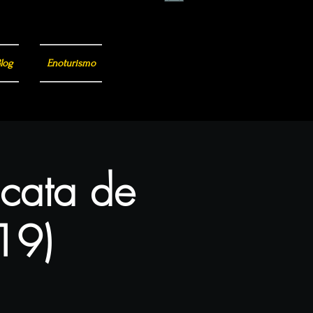
log
Enoturismo
 cata de
(19)