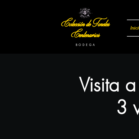
Colección de Toneles
Inici
Centenarios
B O D E G A
Visita 
3 v