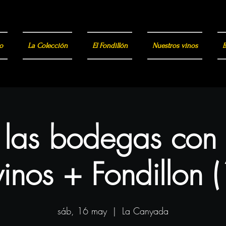
o
La Colección
El Fondillón
Nuestros vinos
B
a las bodegas con
inos + Fondillon 
sáb, 16 may
  |  
La Canyada