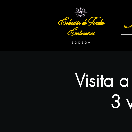
Colección de Toneles
Inici
Centenarios
B O D E G A
Visita 
3 v