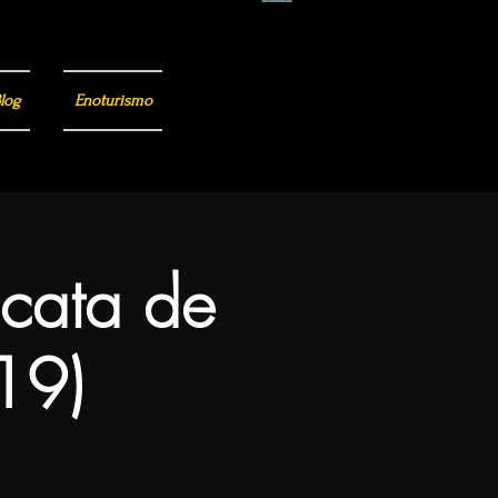
log
Enoturismo
 cata de
(19)