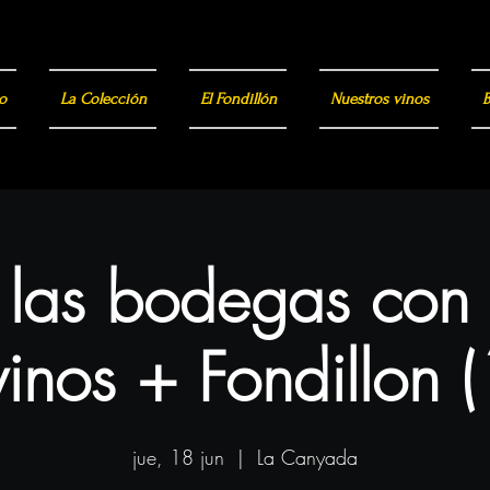
o
La Colección
El Fondillón
Nuestros vinos
B
a las bodegas con
inos + Fondillon 
jue, 18 jun
  |  
La Canyada