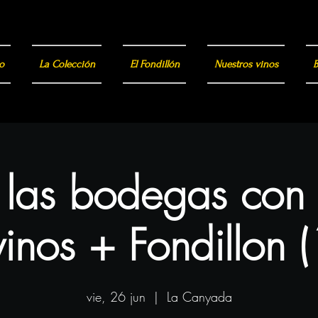
o
La Colección
El Fondillón
Nuestros vinos
B
a las bodegas con
inos + Fondillon 
vie, 26 jun
  |  
La Canyada