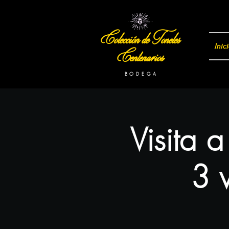
Colección de Toneles
Inici
Centenarios
B O D E G A
Visita 
3 v