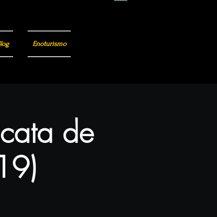
log
Enoturismo
 cata de
(19)