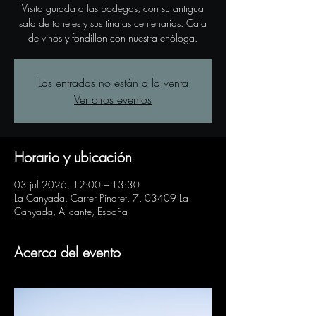
Visita guiada a las bodegas, con su antigua
sala de toneles y sus tinajas centenarias. Cata
de vinos y fondillón con nuestra enóloga.
Las entradas no están a la venta
Ver otros eventos
Horario y ubicación
03 jul 2026, 12:00 – 13:30
La Canyada, Carrer Pinaret, 7, 03409 La
Canyada, Alicante, España
Acerca del evento