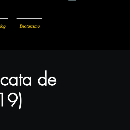
log
Enoturismo
 cata de
(19)