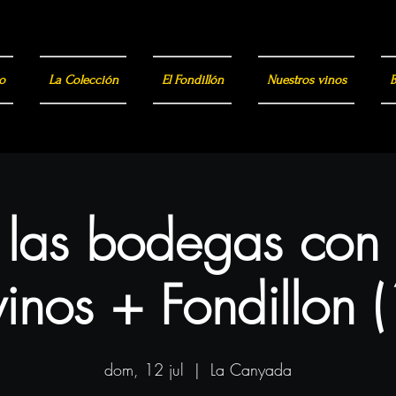
o
La Colección
El Fondillón
Nuestros vinos
B
a las bodegas con
inos + Fondillon 
dom, 12 jul
  |  
La Canyada