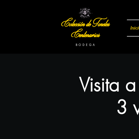
Colección de Toneles
Inici
Centenarios
B O D E G A
Visita 
3 v