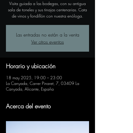
Visita guiada a las bodegas, con su antigua
sala de toneles y sus tinajas centenarias. Cata
de vinos y fondillón con nuestra enóloga.
Las entradas no están a la venta
Ver otros eventos
Horario y ubicación
18 may 2025, 19:00 – 23:00
La Canyada, Carrer Pinaret, 7, 03409 La
Canyada, Alicante, España
Acerca del evento