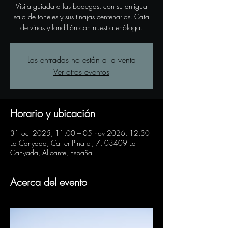
Visita guiada a las bodegas, con su antigua
sala de toneles y sus tinajas centenarias. Cata
de vinos y fondillón con nuestra enóloga.
Las entradas no están a la venta
Ver otros eventos
Horario y ubicación
31 oct 2025, 11:00 – 05 nov 2026, 12:30
La Canyada, Carrer Pinaret, 7, 03409 La
Canyada, Alicante, España
Acerca del evento