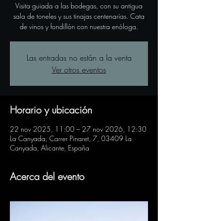
Visita guiada a las bodegas, con su antigua
sala de toneles y sus tinajas centenarias. Cata
de vinos y fondillón con nuestra enóloga.
Las entradas no están a la venta
Ver otros eventos
Horario y ubicación
22 nov 2025, 11:00 – 27 nov 2026, 12:30
La Canyada, Carrer Pinaret, 7, 03409 La
Canyada, Alicante, España
Acerca del evento