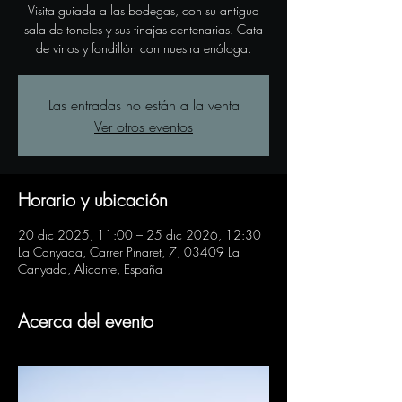
Visita guiada a las bodegas, con su antigua
sala de toneles y sus tinajas centenarias. Cata
de vinos y fondillón con nuestra enóloga.
Las entradas no están a la venta
Ver otros eventos
Horario y ubicación
20 dic 2025, 11:00 – 25 dic 2026, 12:30
La Canyada, Carrer Pinaret, 7, 03409 La
Canyada, Alicante, España
Acerca del evento