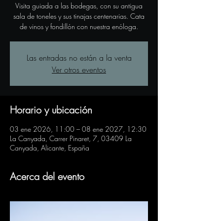
Visita guiada a las bodegas, con su antigua
sala de toneles y sus tinajas centenarias. Cata
de vinos y fondillón con nuestra enóloga.
Las entradas no están a la venta
Ver otros eventos
Horario y ubicación
03 ene 2026, 11:00 – 08 ene 2027, 12:30
La Canyada, Carrer Pinaret, 7, 03409 La
Canyada, Alicante, España
Acerca del evento