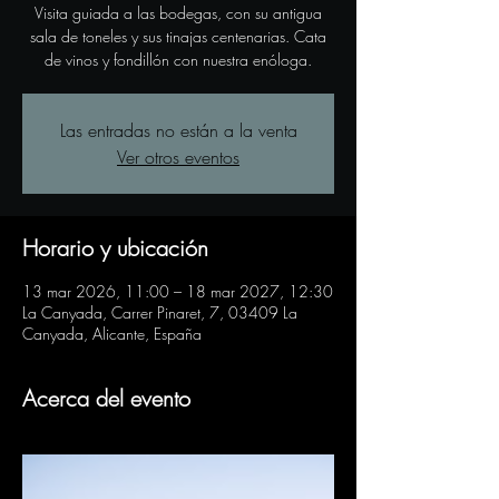
Visita guiada a las bodegas, con su antigua
sala de toneles y sus tinajas centenarias. Cata
de vinos y fondillón con nuestra enóloga.
Las entradas no están a la venta
Ver otros eventos
Horario y ubicación
13 mar 2026, 11:00 – 18 mar 2027, 12:30
La Canyada, Carrer Pinaret, 7, 03409 La
Canyada, Alicante, España
Acerca del evento