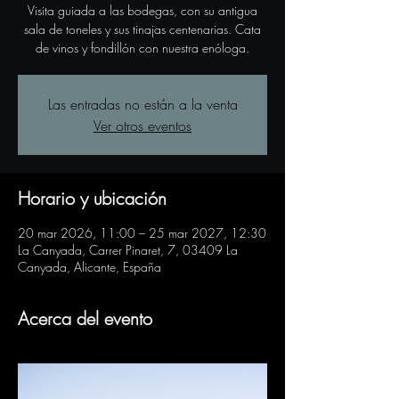
Visita guiada a las bodegas, con su antigua
sala de toneles y sus tinajas centenarias. Cata
de vinos y fondillón con nuestra enóloga.
Las entradas no están a la venta
Ver otros eventos
Horario y ubicación
20 mar 2026, 11:00 – 25 mar 2027, 12:30
La Canyada, Carrer Pinaret, 7, 03409 La
Canyada, Alicante, España
Acerca del evento