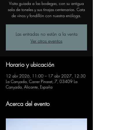
Visita guiada a las bodegas, con su antigua
sala de toneles y sus tinajas centenarias. Cata
de vinos y fondillón con nuestra enóloga.
Las entradas no están a la venta
Ver otros eventos
Horario y ubicación
12 abr 2026, 11:00 – 17 abr 2027, 12:30
La Canyada, Carrer Pinaret, 7, 03409 La
Canyada, Alicante, España
Acerca del evento