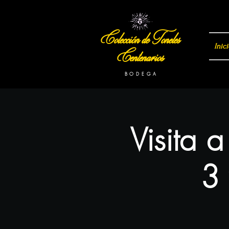
Colección de Toneles
Inici
Centenarios
B O D E G A
Visita 
3 