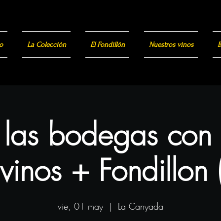
o
La Colección
El Fondillón
Nuestros vinos
B
a las bodegas con
vinos + Fondillon 
vie, 01 may
  |  
La Canyada