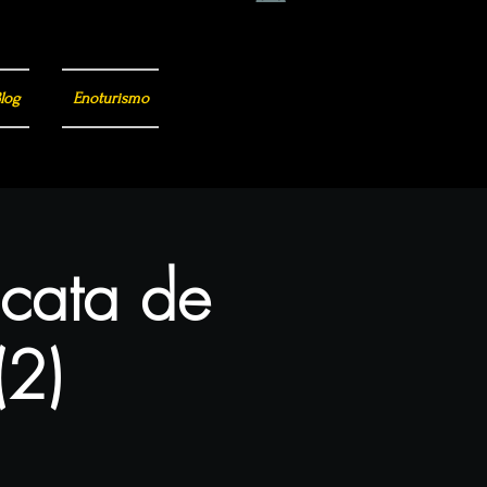
log
Enoturismo
 cata de
(2)